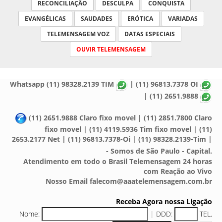
RECONCILIAÇÃO
DESCULPA
CONQUISTA
EVANGÉLICAS
SAUDADES
ERÓTICA
VARIADAS
TELEMENSAGEM VOZ
DATAS ESPECIAIS
OUVIR TELEMENSAGEM
Whatsapp (11) 98328.2139 TIM
| (11) 96813.7378 OI
| (11) 2651.9888
(11) 2651.9888 Claro fixo movel | (11) 2851.7800 Claro
fixo movel | (11) 4119.5936 Tim fixo movel | (11)
2653.2177 Net | (11) 96813.7378-Oi | (11) 98328.2139-Tim |
- Somos de São Paulo - Capital.
Atendimento em todo o Brasil Telemensagem 24 horas
com Reação ao Vivo
Nosso Email falecom@aaatelemensagem.com.br
Receba Agora nossa Ligação
Nome:
|
DDD
:
TEL.