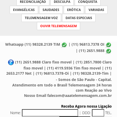
RECONCILIAÇÃO
DESCULPA
CONQUISTA
EVANGÉLICAS
SAUDADES
ERÓTICA
VARIADAS
TELEMENSAGEM VOZ
DATAS ESPECIAIS
OUVIR TELEMENSAGEM
Whatsapp (11) 98328.2139 TIM
| (11) 96813.7378 OI
| (11) 2651.9888
(11) 2651.9888 Claro fixo movel | (11) 2851.7800 Claro
fixo movel | (11) 4119.5936 Tim fixo movel | (11)
2653.2177 Net | (11) 96813.7378-Oi | (11) 98328.2139-Tim |
- Somos de São Paulo - Capital.
Atendimento em todo o Brasil Telemensagem 24 horas
com Reação ao Vivo
Nosso Email falecom@aaatelemensagem.com.br
Receba Agora nossa Ligação
Nome:
|
DDD
:
TEL.