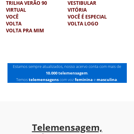
TRILHA VERÃO 90
VESTIBULAR
VIRTUAL
VITÓRIA
VOCÊ
VOCÊ É ESPECIAL
VOLTA
VOLTA LOGO
VOLTA PRA MIM
TRECHOS DE TELEMENSAGEM - AS MAIS PEDIDAS
Estamos sempre atualizados, nosso acervo conta com mais de
10.000
telemensagem
.
Temos
telemensagens
com voz
feminina
e
masculina
.
Telemensagem,