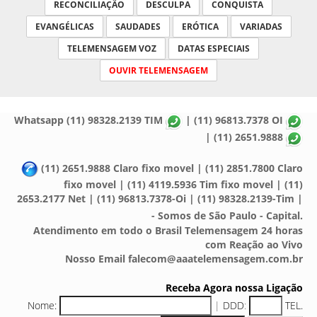
RECONCILIAÇÃO
DESCULPA
CONQUISTA
EVANGÉLICAS
SAUDADES
ERÓTICA
VARIADAS
TELEMENSAGEM VOZ
DATAS ESPECIAIS
OUVIR TELEMENSAGEM
Whatsapp (11) 98328.2139 TIM
| (11) 96813.7378 OI
| (11) 2651.9888
(11) 2651.9888 Claro fixo movel | (11) 2851.7800 Claro
fixo movel | (11) 4119.5936 Tim fixo movel | (11)
2653.2177 Net | (11) 96813.7378-Oi | (11) 98328.2139-Tim |
- Somos de São Paulo - Capital.
Atendimento em todo o Brasil Telemensagem 24 horas
com Reação ao Vivo
Nosso Email falecom@aaatelemensagem.com.br
Receba Agora nossa Ligação
Nome:
|
DDD
:
TEL.