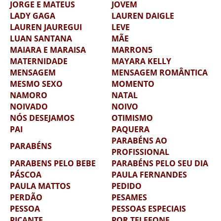
JORGE E MATEUS
JOVEM
LADY GAGA
LAUREN DAIGLE
LAUREN JAUREGUI
LEVE
LUAN SANTANA
MÃE
MAIARA E MARAISA
MARRON5
MATERNIDADE
MAYARA KELLY
MENSAGEM
MENSAGEM ROMÂNTICA
MESMO SEXO
MOMENTO
NAMORO
NATAL
NOIVADO
NOIVO
NÓS DESEJAMOS
OTIMISMO
PAI
PAQUERA
PARABÉNS AO
PARABÉNS
PROFISSIONAL
PARABENS PELO BEBE
PARABÉNS PELO SEU DIA
PÁSCOA
PAULA FERNANDES
PAULA MATTOS
PEDIDO
PERDÃO
PESAMES
PESSOA
PESSOAS ESPECIAIS
PICANTE
POR TELEFONE