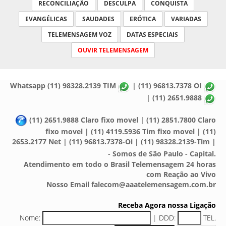
RECONCILIAÇÃO
DESCULPA
CONQUISTA
EVANGÉLICAS
SAUDADES
ERÓTICA
VARIADAS
TELEMENSAGEM VOZ
DATAS ESPECIAIS
OUVIR TELEMENSAGEM
Whatsapp (11) 98328.2139 TIM
| (11) 96813.7378 OI
| (11) 2651.9888
(11) 2651.9888 Claro fixo movel | (11) 2851.7800 Claro
fixo movel | (11) 4119.5936 Tim fixo movel | (11)
2653.2177 Net | (11) 96813.7378-Oi | (11) 98328.2139-Tim |
- Somos de São Paulo - Capital.
Atendimento em todo o Brasil Telemensagem 24 horas
com Reação ao Vivo
Nosso Email falecom@aaatelemensagem.com.br
Receba Agora nossa Ligação
Nome:
|
DDD
:
TEL.