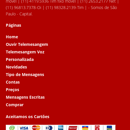
movel | (11) 4119.5936 Tim fixo movel | (11) 2653.2177 Net |
(11) 96813.7378-Oi | (11) 98328.2139-Tim | - Somos de São
Paulo - Capital.
Páginas
Home
Ouvir Telemesangem
Telemesangem Voz
Personalizada
Novidades
Tipo de Mensagens
Contas
Preços
Mensagens Escritas
Comprar
Aceitamos os Cartões