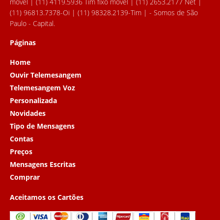
movel | (11) 4119.5936 Tim fixo movel | (11) 2653.2177 Net |
(11) 96813.7378-Oi | (11) 98328.2139-Tim | - Somos de São
Paulo - Capital.
Páginas
Home
Ouvir Telemesangem
Telemesangem Voz
Personalizada
Novidades
Tipo de Mensagens
Contas
Preços
Mensagens Escritas
Comprar
Aceitamos os Cartões