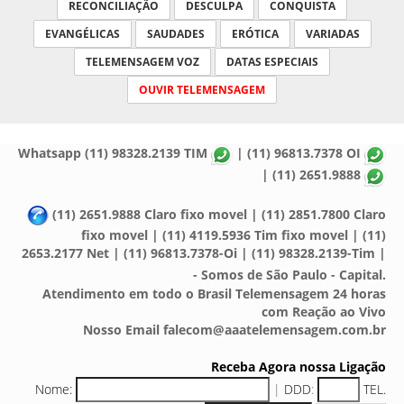
RECONCILIAÇÃO
DESCULPA
CONQUISTA
EVANGÉLICAS
SAUDADES
ERÓTICA
VARIADAS
TELEMENSAGEM VOZ
DATAS ESPECIAIS
OUVIR TELEMENSAGEM
Whatsapp (11) 98328.2139 TIM
| (11) 96813.7378 OI
| (11) 2651.9888
(11) 2651.9888 Claro fixo movel | (11) 2851.7800 Claro
fixo movel | (11) 4119.5936 Tim fixo movel | (11)
2653.2177 Net | (11) 96813.7378-Oi | (11) 98328.2139-Tim |
- Somos de São Paulo - Capital.
Atendimento em todo o Brasil Telemensagem 24 horas
com Reação ao Vivo
Nosso Email falecom@aaatelemensagem.com.br
Receba Agora nossa Ligação
Nome:
|
DDD
:
TEL.