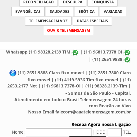
RECONCILIAÇÃO
DESCULPA
CONQUISTA
EVANGÉLICAS
SAUDADES
ERÓTICA
VARIADAS
TELEMENSAGEM VOZ
DATAS ESPECIAIS
OUVIR TELEMENSAGEM
Whatsapp (11) 98328.2139 TIM
| (11) 96813.7378 OI
| (11) 2651.9888
(11) 2651.9888 Claro fixo movel | (11) 2851.7800 Claro
fixo movel | (11) 4119.5936 Tim fixo movel | (11)
2653.2177 Net | (11) 96813.7378-Oi | (11) 98328.2139-Tim |
- Somos de São Paulo - Capital.
Atendimento em todo o Brasil Telemensagem 24 horas
com Reação ao Vivo
Nosso Email falecom@aaatelemensagem.com.br
Receba Agora nossa Ligação
Nome:
|
DDD
:
TEL.