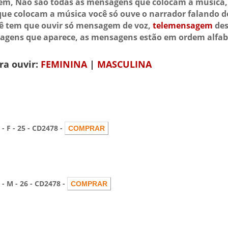
m, Não são todas as mensagens que colocam a música, 
que colocam a música você só ouve o narrador falando d
cê tem que ouvir só mensagem de voz,
telemensagem
des
gens que aparece, as mensagens estão em ordem alfab
ra ouvir:
FEMININA
|
MASCULINA
 - 25 - CD2478 -
M - 26 - CD2478 -