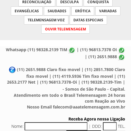
RECONCILIAÇÃO
DESCULPA
CONQUISTA
EVANGÉLICAS
SAUDADES
ERÓTICA
VARIADAS
TELEMENSAGEM VOZ
DATAS ESPECIAIS
OUVIR TELEMENSAGEM
Whatsapp (11) 98328.2139 TIM
| (11) 96813.7378 OI
| (11) 2651.9888
(11) 2651.9888 Claro fixo movel | (11) 2851.7800 Claro
fixo movel | (11) 4119.5936 Tim fixo movel | (11)
2653.2177 Net | (11) 96813.7378-Oi | (11) 98328.2139-Tim |
- Somos de São Paulo - Capital.
Atendimento em todo o Brasil Telemensagem 24 horas
com Reação ao Vivo
Nosso Email falecom@aaatelemensagem.com.br
Receba Agora nossa Ligação
Nome:
|
DDD
:
TEL.