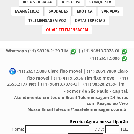
RECONCILIAÇÃO
DESCULPA
CONQUISTA
EVANGÉLICAS
SAUDADES
ERÓTICA
VARIADAS
TELEMENSAGEM VOZ
DATAS ESPECIAIS
OUVIR TELEMENSAGEM
Whatsapp (11) 98328.2139 TIM
| (11) 96813.7378 OI
| (11) 2651.9888
(11) 2651.9888 Claro fixo movel | (11) 2851.7800 Claro
fixo movel | (11) 4119.5936 Tim fixo movel | (11)
2653.2177 Net | (11) 96813.7378-Oi | (11) 98328.2139-Tim |
- Somos de São Paulo - Capital.
Atendimento em todo o Brasil Telemensagem 24 horas
com Reação ao Vivo
Nosso Email falecom@aaatelemensagem.com.br
Receba Agora nossa Ligação
Nome:
|
DDD
:
TEL.