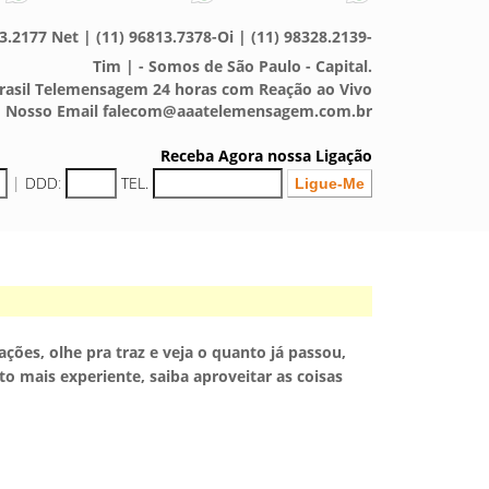
3.2177 Net | (11) 96813.7378-Oi | (11) 98328.2139-
Tim | - Somos de São Paulo - Capital.
asil Telemensagem 24 horas com Reação ao Vivo
Nosso Email falecom@aaatelemensagem.com.br
Receba Agora nossa Ligação
|
DDD
:
TEL.
ções, olhe pra traz e veja o quanto já passou,
o mais experiente, saiba aproveitar as coisas