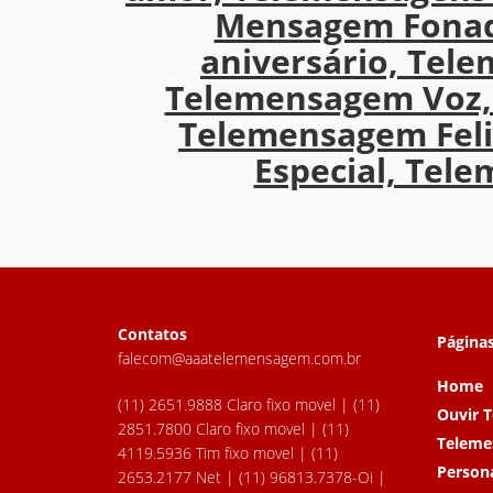
Mensagem Fonad
aniversário, Tel
Telemensagem Voz,
Telemensagem Feli
Especial, Te
Contatos
Página
falecom@aaatelemensagem.com.br
Home
(11) 2651.9888 Claro fixo movel | (11)
Ouvir 
2851.7800 Claro fixo movel | (11)
Teleme
4119.5936 Tim fixo movel | (11)
Person
2653.2177 Net | (11) 96813.7378-Oi |