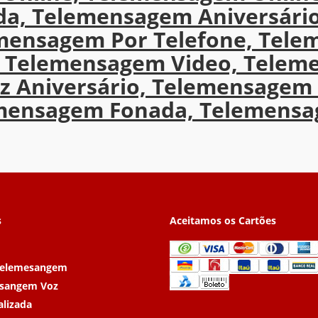
a, Telemensagem Aniversário
emensagem Por Telefone, Tele
 Telemensagem Video, Telem
z Aniversário, Telemensagem 
lemensagem Fonada, Telemens
s
Aceitamos os Cartões
Telemesangem
sangem Voz
alizada