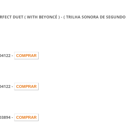
T DUET ( WITH BEYONCÉ ) - ( TRILHA SONORA DE SEGUNDO SOL
D4122 -
D4122 -
D3894 -