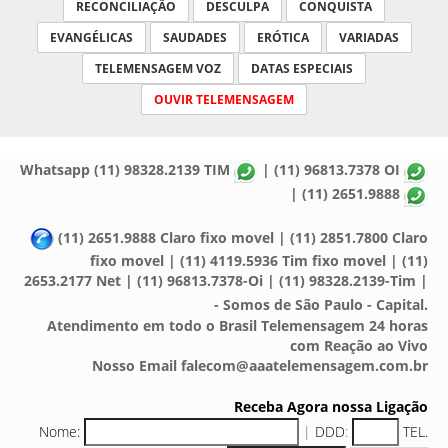
RECONCILIAÇÃO
DESCULPA
CONQUISTA
EVANGÉLICAS
SAUDADES
ERÓTICA
VARIADAS
TELEMENSAGEM VOZ
DATAS ESPECIAIS
OUVIR TELEMENSAGEM
Whatsapp (11) 98328.2139 TIM
| (11) 96813.7378 OI
| (11) 2651.9888
(11) 2651.9888 Claro fixo movel | (11) 2851.7800 Claro
fixo movel | (11) 4119.5936 Tim fixo movel | (11)
2653.2177 Net | (11) 96813.7378-Oi | (11) 98328.2139-Tim |
- Somos de São Paulo - Capital.
Atendimento em todo o Brasil Telemensagem 24 horas
com Reação ao Vivo
Nosso Email falecom@aaatelemensagem.com.br
Receba Agora nossa Ligação
Nome:
|
DDD
:
TEL.