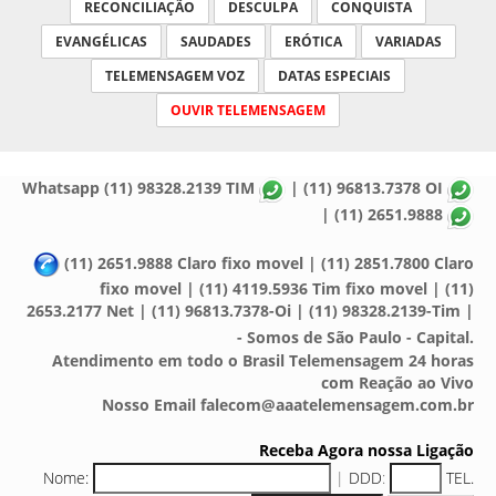
RECONCILIAÇÃO
DESCULPA
CONQUISTA
EVANGÉLICAS
SAUDADES
ERÓTICA
VARIADAS
TELEMENSAGEM VOZ
DATAS ESPECIAIS
OUVIR TELEMENSAGEM
Whatsapp (11) 98328.2139 TIM
| (11) 96813.7378 OI
| (11) 2651.9888
(11) 2651.9888 Claro fixo movel | (11) 2851.7800 Claro
fixo movel | (11) 4119.5936 Tim fixo movel | (11)
2653.2177 Net | (11) 96813.7378-Oi | (11) 98328.2139-Tim |
- Somos de São Paulo - Capital.
Atendimento em todo o Brasil Telemensagem 24 horas
com Reação ao Vivo
Nosso Email falecom@aaatelemensagem.com.br
Receba Agora nossa Ligação
Nome:
|
DDD
:
TEL.