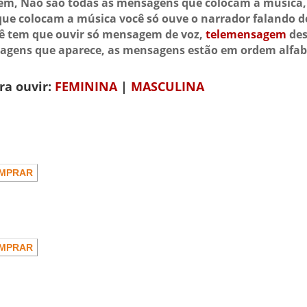
m, Não são todas as mensagens que colocam a música, 
que colocam a música você só ouve o narrador falando d
cê tem que ouvir só mensagem de voz,
telemensagem
des
gens que aparece, as mensagens estão em ordem alfab
ra ouvir:
FEMININA
|
MASCULINA