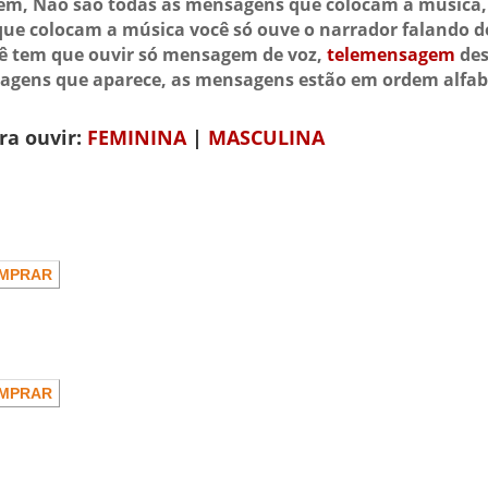
m, Não são todas as mensagens que colocam a música, 
que colocam a música você só ouve o narrador falando d
cê tem que ouvir só mensagem de voz,
telemensagem
des
gens que aparece, as mensagens estão em ordem alfab
ra ouvir:
FEMININA
|
MASCULINA