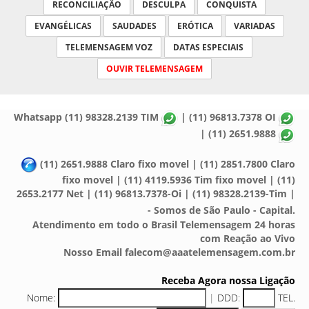
RECONCILIAÇÃO
DESCULPA
CONQUISTA
EVANGÉLICAS
SAUDADES
ERÓTICA
VARIADAS
TELEMENSAGEM VOZ
DATAS ESPECIAIS
OUVIR TELEMENSAGEM
Whatsapp (11) 98328.2139 TIM
| (11) 96813.7378 OI
| (11) 2651.9888
(11) 2651.9888 Claro fixo movel | (11) 2851.7800 Claro
fixo movel | (11) 4119.5936 Tim fixo movel | (11)
2653.2177 Net | (11) 96813.7378-Oi | (11) 98328.2139-Tim |
- Somos de São Paulo - Capital.
Atendimento em todo o Brasil Telemensagem 24 horas
com Reação ao Vivo
Nosso Email falecom@aaatelemensagem.com.br
Receba Agora nossa Ligação
Nome:
|
DDD
:
TEL.