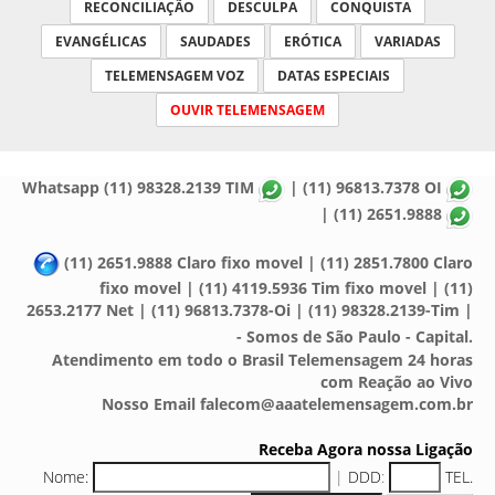
RECONCILIAÇÃO
DESCULPA
CONQUISTA
EVANGÉLICAS
SAUDADES
ERÓTICA
VARIADAS
TELEMENSAGEM VOZ
DATAS ESPECIAIS
OUVIR TELEMENSAGEM
Whatsapp (11) 98328.2139 TIM
| (11) 96813.7378 OI
| (11) 2651.9888
(11) 2651.9888 Claro fixo movel | (11) 2851.7800 Claro
fixo movel | (11) 4119.5936 Tim fixo movel | (11)
2653.2177 Net | (11) 96813.7378-Oi | (11) 98328.2139-Tim |
- Somos de São Paulo - Capital.
Atendimento em todo o Brasil Telemensagem 24 horas
com Reação ao Vivo
Nosso Email falecom@aaatelemensagem.com.br
Receba Agora nossa Ligação
Nome:
|
DDD
:
TEL.