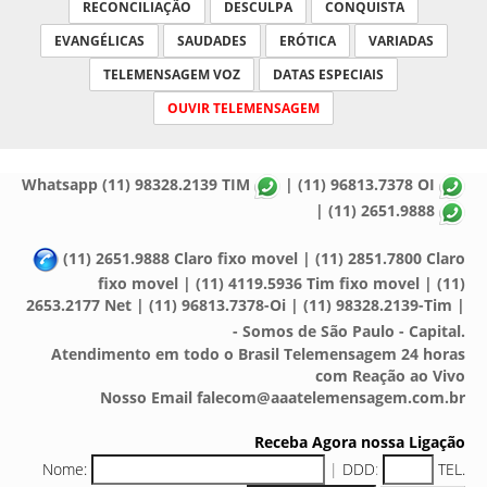
RECONCILIAÇÃO
DESCULPA
CONQUISTA
EVANGÉLICAS
SAUDADES
ERÓTICA
VARIADAS
TELEMENSAGEM VOZ
DATAS ESPECIAIS
OUVIR TELEMENSAGEM
Whatsapp (11) 98328.2139 TIM
| (11) 96813.7378 OI
| (11) 2651.9888
(11) 2651.9888 Claro fixo movel | (11) 2851.7800 Claro
fixo movel | (11) 4119.5936 Tim fixo movel | (11)
2653.2177 Net | (11) 96813.7378-Oi | (11) 98328.2139-Tim |
- Somos de São Paulo - Capital.
Atendimento em todo o Brasil Telemensagem 24 horas
com Reação ao Vivo
Nosso Email falecom@aaatelemensagem.com.br
Receba Agora nossa Ligação
Nome:
|
DDD
:
TEL.