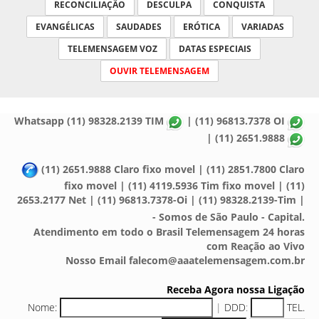
RECONCILIAÇÃO
DESCULPA
CONQUISTA
EVANGÉLICAS
SAUDADES
ERÓTICA
VARIADAS
TELEMENSAGEM VOZ
DATAS ESPECIAIS
OUVIR TELEMENSAGEM
Whatsapp (11) 98328.2139 TIM
| (11) 96813.7378 OI
| (11) 2651.9888
(11) 2651.9888 Claro fixo movel | (11) 2851.7800 Claro
fixo movel | (11) 4119.5936 Tim fixo movel | (11)
2653.2177 Net | (11) 96813.7378-Oi | (11) 98328.2139-Tim |
- Somos de São Paulo - Capital.
Atendimento em todo o Brasil Telemensagem 24 horas
com Reação ao Vivo
Nosso Email falecom@aaatelemensagem.com.br
Receba Agora nossa Ligação
Nome:
|
DDD
:
TEL.