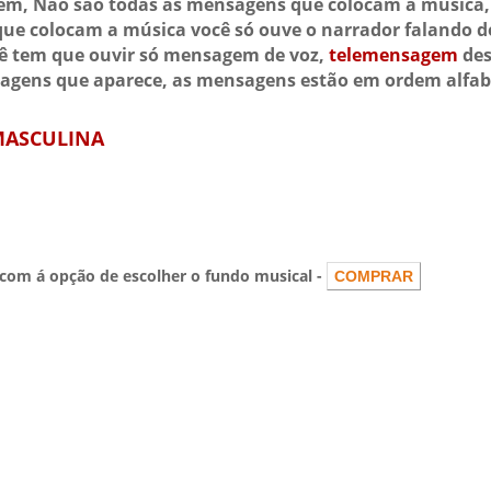
m, Não são todas as mensagens que colocam a música, 
que colocam a música você só ouve o narrador falando d
cê tem que ouvir só mensagem de voz,
telemensagem
des
gens que aparece, as mensagens estão em ordem alfab
ASCULINA
om á opção de escolher o fundo musical -